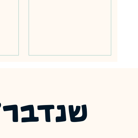
הלב ש
לקבל, 
עד שה
אפשר 
שנדבר?