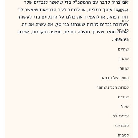
יהדות
אם צריך לדבר עם הרמטכ"ל כדי שיאשר לנכדים שלך 
שיטוסו איתך במדים, או לכתוב לשר הבריאות שיאשר לך 
בריאות
וויד רפואי, או להעמיד את כולנו על הרגליים כדי לעשות 
קרוהן
תערוכת נכדים למרות שאנחנו בני 30, את עשית את זה. 
הגשמה
אמרת תמיד שצריך חוצפה בחיים, חוצפה וסקרנות, אמרת 
ועשית.
היסטוריה
שירים
שואב
שואה
הספר של סבתא
למרות הכל ניצחתי
שירים
טיול
ענייני לב
סטנדאפ
לסבית