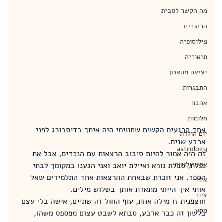
מה הקשר לסבית
הרהורים
פילוסופיה
תיאוריה
יציאה מהארון
התבגרות
אהבה
חלומות
אחד הרגעים הקשים שחוויתי היה איתך בדיסבורג לפני 
יום הולדת
ארבע שנים.
astrology
זה היה אמור להיות סיבוב הרצאות עם הנכדים, אבל את 
אסטרולוגיה
נפלת, סבלת נורא ואיילת יואב ואני הגענו במקומך לבתי 
הספר. אני זוכרת שבאחת ההרצאות אחד התלמידים שאל 
איור
אותי איך הייתי מתארת אותך בשלוש מילים.
ציור
חוצפנית זו מילה אחת, עוף החול זה שתיים, אישה בלי עצם 
מסע
בלשון זה כבר ארבע, סבתא לשבט עצום מפספס משהו, 