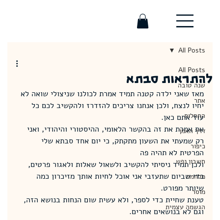
All Posts
All Posts
להתראות סבתא
שנה טובה
מאז שאני ילדה קטנה תמיד אמרת לכולנו שניצולי שואה לא 
אתר
יחיו לנצח, ולכן אנחנו צריכים להזדרז ולהקשיב לכם כל 
התחלות
עוד אתם כאן.
את אמרת את זה בהקשר הלאומי, ההיסטורי והיהודי, ואני 
דרך האמן
רק שמעתי את השעון מתקתק, כי יום אחד סבתא שלי 
כיפור
הפרטית לא תהיה פה
חשבון נפש
ולכן תמיד ניסיתי להקשיב ולשאול שאלות ולאגור פרטים, 
כדי שביום שתעזבי אני אוכל לחיות אותך מזיכרון כמה 
מלחמה
שיותר מפורט.
מוסר
טענת שחיית כדי לספר, ולא עשית שום הנחות בנושא הזה, 
הגשמה עצמית
וגם לא בנושאים אחרים.