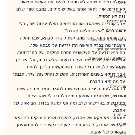
ניצולת וציירת שואה לא מתחיל לתאר את האישיות שאת.
טיול
לא יודעת איך לתאר אותך בשלוש מילים, כתבנו ספר שלם 
הרצאות
וזה לא הספיק.
סטוריטלינג
אבל קתרינה שארגנה את ההרצאות האלו ענתה ישר, בלי 
להתבלבל, "אישה מלאת אהבה"
סיפורי חיים
זה הפתיע אותי, ואני מתביישת להגיד סבתא, שבהתחלה 
despite it all I won
חשבתי מה בכלל האישה הזו יודעת על סבתא שלי.
3rd generation
מה היא יודעת על העקשנית חסרת התקנה, על החרדתיות, 
trauma storytelling
על הציניות, על הכאב ועל הדמעות שלא בכית, על השריון 
שנאלצת ללבוש כדי לשרוד ושהתקשית כל כך להסיר.
צבא
אבל דווקא בשנים האחרונות, הקשות והחלשות שלך, הבנתי 
התמודדות
על מה היא מדברת.
פוליטיקה
הדאגה לעור הפנים, ההתעקשות להגיד תמיד את מה שאת 
חושבת, טלפונים באמצע החיים להגיד לי שהביציות 
סטנדאפ
מתייבשות באיזשהו שלב ומה אני עושה בנדון, הם אקט של 
כדורעף
אהבה.
בריאות
אומנות היא אקט של אהבה, להקים משפחה ענקית כזו היא 
פרידה
אקט של אהבה, להגיע תמיד לאן שנבקש כדי לתת מעצמך 
זה אקט של אהבה.
אהבה