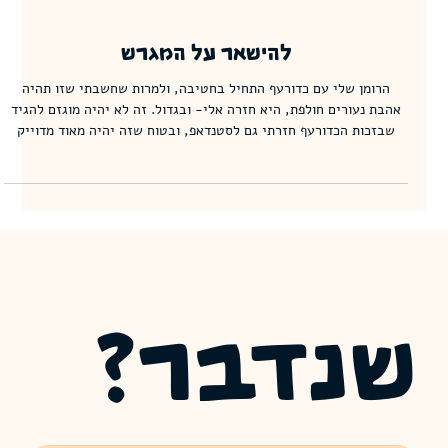
להישאר על המגרש
הרומן שלי עם כדורעף התחיל בחטיבה, ולמרות שחשבתי שזו תהיה
אהבת נעורים חולפת, היא חזרה אלי- ובגדול. זה לא יהיה מוגזם להגיד
שבזכות הכדורעף חזרתי גם לסטנדאפ, ובטוח שזה יהיה מאוד מדוייק
לומר שאני עולה עם הרבה מאוד מהכלים שהכדורעף נתן לי לבמה.
תזכורת לעצמי ולכל מי שצריך: כשעושים משהו שאוהבים, יותר חשוב
להישאר על המגרש מלנצח
שנדבר?